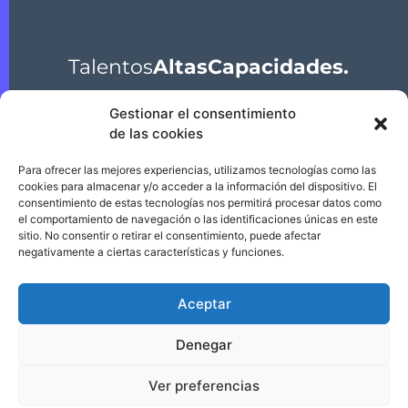
Talentos
AltasCapacidades.
Gestionar el consentimiento
de las cookies
Para ofrecer las mejores experiencias, utilizamos tecnologías como las
cookies para almacenar y/o acceder a la información del dispositivo. El
@ 2026 Asociación Talentos Altas
consentimiento de estas tecnologías nos permitirá procesar datos como
Capacidades Intelectuales Región de Murcia
el comportamiento de navegación o las identificaciones únicas en este
sitio. No consentir o retirar el consentimiento, puede afectar
negativamente a ciertas características y funciones.
Aceptar
Denegar
Aviso Legal
|
Política de Privacidad
|
Cookies
Ver preferencias