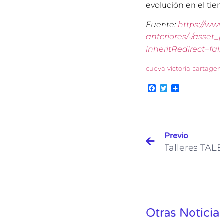
evolución en el tie
Fuente:
https://w
anteriores/-/asset
inheritRedirect=fa
cueva-victoria-cartage
Facebook
Twitter
Compartir
Previo
Otras Noticia