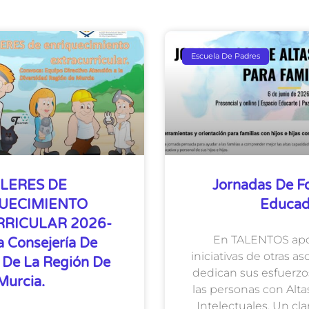
Escuela De Padres
LERES DE
Jornadas De F
UECIMIENTO
Educa
RICULAR 2026-
En TALENTOS apo
a Consejería De
iniciativas de otras a
 De La Región De
dedican sus esfuerzos
Murcia.
las personas con Alt
Intelectuales. Un cl