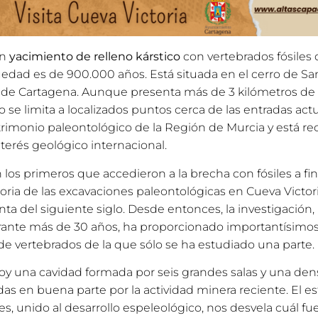
un
yacimiento de relleno kárstico
con vertebrados fósiles 
üedad es de 900.000 años. Está situada en el cerro de Sa
de Cartagena. Aunque presenta más de 3 kilómetros de ga
ro se limita a localizados puntos cerca de las entradas act
trimonio paleontológico de la Región de Murcia y está 
nterés geológico internacional.
los primeros que accedieron a la brecha con fósiles a fina
toria de las excavaciones paleontológicas en Cueva Victo
nta del siguiente siglo. Desde entonces, la investigación
ante más de 30 años, ha proporcionado importantísimos d
de vertebrados de la que sólo se ha estudiado una parte.
hoy una cavidad formada por seis grandes salas y una den
das en buena parte por la actividad minera reciente. El e
es, unido al desarrollo espeleológico, nos desvela cuál fu