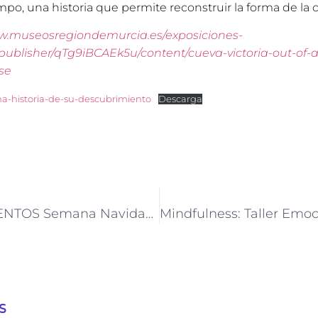
mpo, una historia que permite reconstruir la forma de la c
ww.museosregiondemurcia.es/exposiciones-
_publisher/qTg9iBCAEk5u/content/cueva-victoria-out-of-a
lse
na-historia-de-su-descubrimiento
Descarga
Talleres TALENTOS Semana Navidad 2023
s