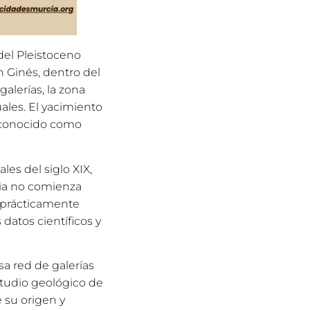
del Pleistoceno
n Ginés, dentro del
lerías, la zona
uales. El yacimiento
reconocido como
les del siglo XIX,
ria no comienza
, prácticamente
atos científicos y
sa red de galerías
studio geológico de
e su origen y