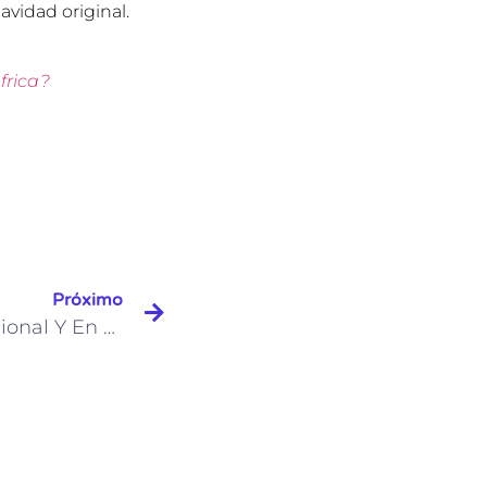
avidad original.
frica?
Próximo
Mindfulness: Taller Emocional Y En Valores.