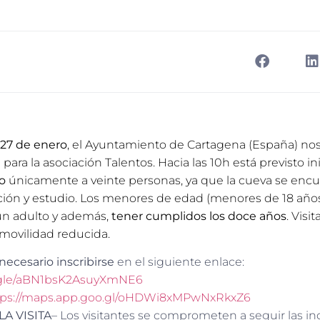
27 de enero
, el Ayuntamiento de Cartagena (España) nos
 para la asociación Talentos. Hacia las 10h está previsto ini
o
únicamente a veinte personas, ya que la cueva se encu
ión y estudio. Los menores de edad (menores de 18 años
n adulto y además,
tener cumplidos los doce años
. Vis
movilidad reducida.
necesario inscribirse
en el siguiente enlace:
s.gle/aBN1bsK2AsuyXmNE6
tps://maps.app.goo.gl/oHDWi8xMPwNxRkxZ6
A VISITA
– Los visitantes se comprometen a seguir las in