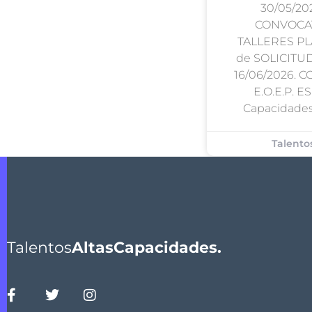
30/05/2
CONVOCAT
TALLERES P
de SOLICITUDE
16/06/2026. 
E.O.E.P. E
Capacidades
Talento
Talentos
AltasCapacidades.