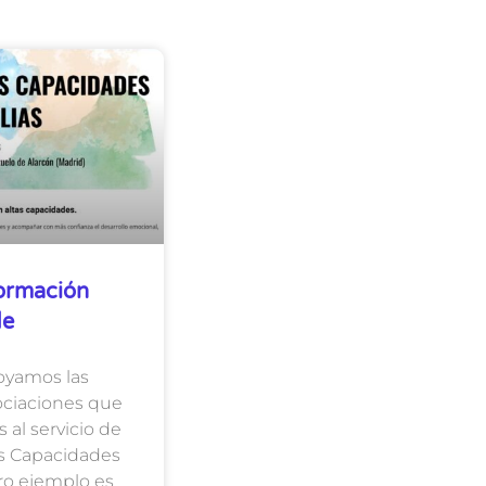
ormación
de
yamos las
sociaciones que
 al servicio de
as Capacidades
aro ejemplo es