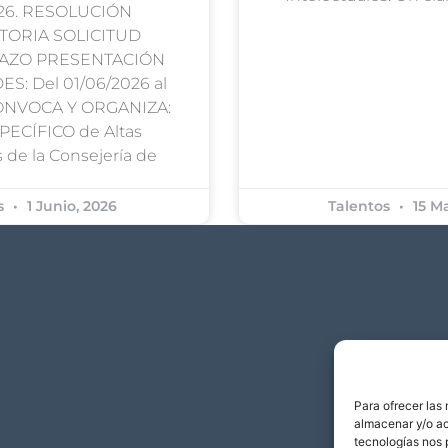
026. RESOLUCIÓN
ORIA SOLICITUD
LAZO PRESENTACIÓN
S: Del 01/06/2026 al
CONVOCA Y ORGANIZA:
SPECÍFICO de Altas
 de la Consejería de
s
1 Junio, 2026
Talentos
15 Ma
Para ofrecer las
almacenar y/o ac
tecnologías nos 