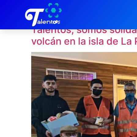
Día:
1 de octubre
Talentos, somos solida
volcán en la isla de La